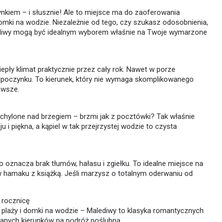
ynkiem – i słusznie! Ale to miejsce ma do zaoferowania
omki na wodzie. Niezależnie od tego, czy szukasz odosobnienia,
ediwy mogą być idealnym wyborem właśnie na Twoje wymarzone
iepły klimat praktycznie przez cały rok. Nawet w porze
dpoczynku. To kierunek, który nie wymaga skomplikowanego
awsze.
ochylone nad brzegiem – brzmi jak z pocztówki? Tak właśnie
i piękna, a kąpiel w tak przejrzystej wodzie to czysta
 oznacza brak tłumów, hałasu i zgiełku. To idealne miejsce na
 w hamaku z książką. Jeśli marzysz o totalnym oderwaniu od
 rocznicę
plaży i domki na wodzie – Malediwy to klasyka romantycznych
eranych kierunków na podróż poślubną.