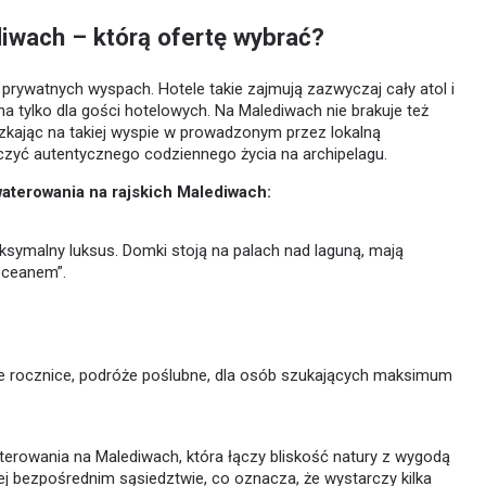
diwach – którą ofertę wybrać?
prywatnych wyspach. Hotele takie zajmują zazwyczaj cały atol i
na tylko dla gości hotelowych. Na Malediwach nie brakuje też
szkając na takiej wyspie w prowadzonym przez lokalną
dczyć autentycznego codziennego życia na archipelagu.
waterowania na rajskich Malediwach:
symalny luksus. Domki stoją na palach nad laguną, mają
 oceanem”.
e rocznice, podróże poślubne, dla osób szukających maksimum
erowania na Malediwach, która łączy bliskość natury z wygodą
jej bezpośrednim sąsiedztwie, co oznacza, że wystarczy kilka