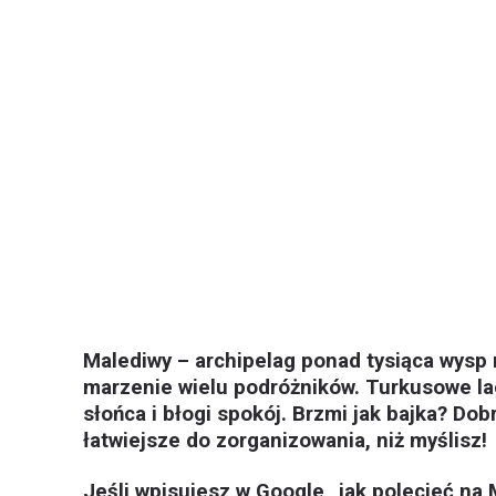
Malediwy – archipelag ponad tysiąca wysp 
marzenie wielu podróżników. Turkusowe l
słońca i błogi spokój. Brzmi jak bajka? D
łatwiejsze do zorganizowania, niż myślisz!
Jeśli wpisujesz w Google „jak polecieć na 