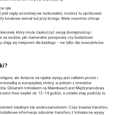
ie ręki
 jeśli nigdy wcześniej nie nurkowałeś, możesz tu spróbować
afy koralowe niemal tuż przy brzegu. Wiele resortów oferuje
eż kierunek, który może zaskoczyć swoją dostępnością i
e na wodzie, jak i kameralne pensjonaty czy budżetowe
y stają się miejscem dla każdego – nie tylko dla nowożeńców
ki?
stępne, ale dotarcie na rajskie wyspy jest całkiem proste i
przesiadką w europejskiej stolicy, w jednym z emiratów
Doha. Głównym lotniskiem na Malediwach jest Międzynarodowy
przelot trwa zwykle ok. 12–14 godzin, a ostatni etap podróży to
samolotem lokalnym lub wodnosamolotem. Czas trwania transferu
. Dodatkowe informacje odnośnie transferu z lotniska na wyspy