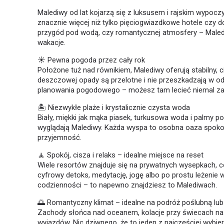
Malediwy od lat kojarzą się z luksusem i rajskim wypocz
znacznie więcej niż tylko pięciogwiazdkowe hotele czy d
przygód pod wodą, czy romantycznej atmosfery – Mal
wakacje.
☀️ Pewna pogoda przez cały rok
Położone tuż nad równikiem, Malediwy oferują stabilny, c
deszczowej opady są przelotne i nie przeszkadzają w o
planowania pogodowego – możesz tam lecieć niemal z
🏝️ Niezwykłe plaże i krystalicznie czysta woda
Biały, miękki jak mąka piasek, turkusowa woda i palmy p
wyglądają Malediwy. Każda wyspa to osobna oaza spokoju 
przyjemność.
🧘 Spokój, cisza i relaks – idealne miejsce na reset
Wiele resortów znajduje się na prywatnych wysepkach, co
cyfrowy detoks, medytację, jogę albo po prostu leżenie
codzienności – to napewno znajdziesz to Malediwach.
🌅 Romantyczny klimat – idealne na podróż poślubną lub
Zachody słońca nad oceanem, kolacje przy świecach na 
wyjazdów. Nic dziwnego, że to jeden z najczęściej wybi