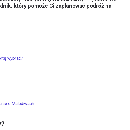
dnik, który pomoże Ci zaplanować podróż na
ertę wybrać?
enie o Malediwach!
y?