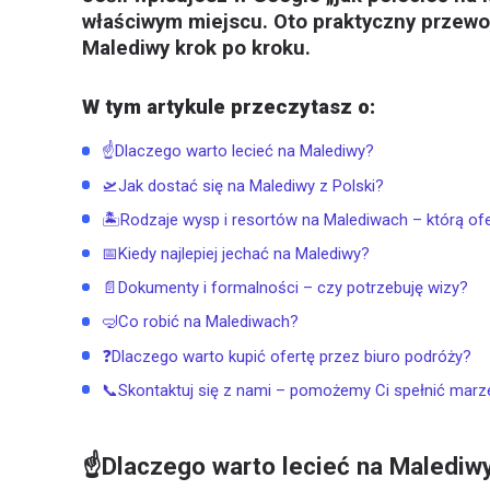
właściwym miejscu. Oto praktyczny przewo
Malediwy krok po kroku.
W tym artykule przeczytasz o:
☝️Dlaczego warto lecieć na Malediwy?
🛫Jak dostać się na Malediwy z Polski?
🏝️Rodzaje wysp i resortów na Malediwach – którą of
📅Kiedy najlepiej jechać na Malediwy?
📄Dokumenty i formalności – czy potrzebuję wizy?
🤿Co robić na Malediwach?
❓Dlaczego warto kupić ofertę przez biuro podróży?
📞Skontaktuj się z nami – pomożemy Ci spełnić marz
☝️Dlaczego warto lecieć na Malediw