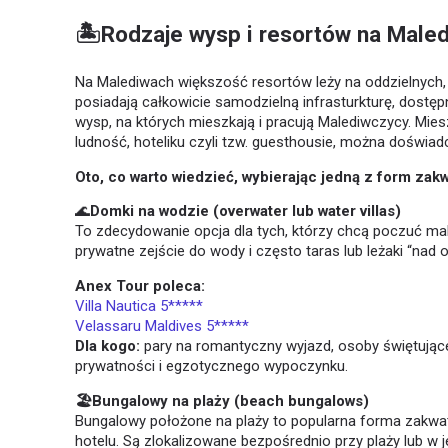
🏝️Rodzaje wysp i resortów na Male
Na Malediwach większość resortów leży na oddzielnych, 
posiadają całkowicie samodzielną infrasturkturę, dostęp
wysp, na których mieszkają i pracują Malediwczycy. Mie
ludność, hoteliku czyli tzw. guesthousie, można doświa
Oto, co warto wiedzieć, wybierając jedną z form zak
🌊
Domki na wodzie (overwater lub water villas)
To zdecydowanie opcja dla tych, którzy chcą poczuć mak
prywatne zejście do wody i często taras lub leżaki “nad
Anex Tour poleca:
Villa Nautica 5*****
Velassaru Maldives 5*****
Dla kogo:
pary na romantyczny wyjazd, osoby świętując
prywatności i egzotycznego wypoczynku.
🏖️Bungalowy na plaży (beach bungalows)
Bungalowy położone na plaży to popularna forma zakwat
hotelu. Są zlokalizowane bezpośrednio przy plaży lub w 