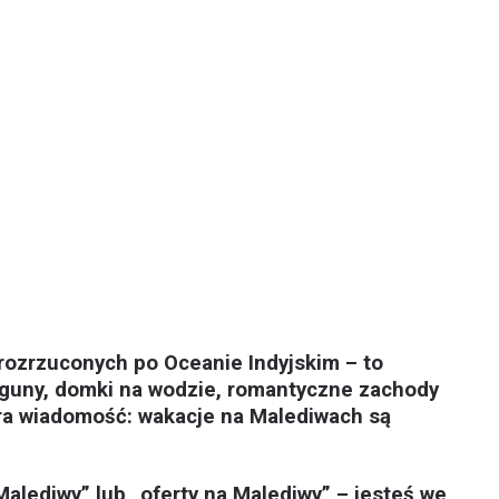
rozrzuconych po Oceanie Indyjskim – to
aguny, domki na wodzie, romantyczne zachody
obra wiadomość: wakacje na Malediwach są
Malediwy” lub „oferty na Malediwy” – jesteś we