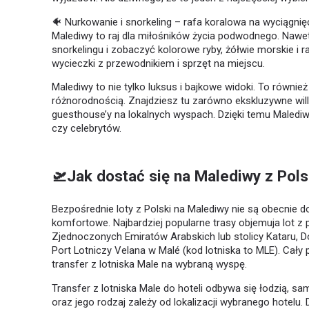
🐠 Nurkowanie i snorkeling – rafa koralowa na wyciągnięc
Malediwy to raj dla miłośników życia podwodnego. Nawet
snorkelingu i zobaczyć kolorowe ryby, żółwie morskie i r
wycieczki z przewodnikiem i sprzęt na miejscu.
Malediwy to nie tylko luksus i bajkowe widoki. To równi
różnorodnością. Znajdziesz tu zarówno ekskluzywne will
guesthouse’y na lokalnych wyspach. Dzięki temu Malediw
czy celebrytów.
🛫Jak dostać się na Malediwy z Pols
Bezpośrednie loty z Polski na Malediwy nie są obecnie do
komfortowe. Najbardziej popularne trasy objemuja lot z 
Zjednoczonych Emiratów Arabskich lub stolicy Kataru, 
Port Lotniczy Velana w Malé (kod lotniska to MLE). Cały 
transfer z lotniska Male na wybraną wyspę.
Transfer z lotniska Male do hoteli odbywa się łodzią, 
oraz jego rodzaj zależy od lokalizacji wybranego hotelu