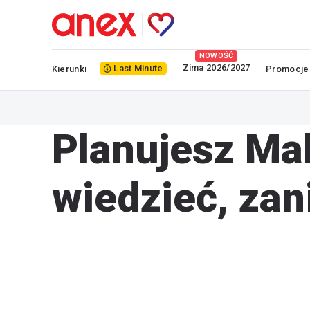
NOWOŚĆ
Zima 2026/2027
Last Minute
Kierunki
Promocje
Planujesz Ma
wiedzieć, za