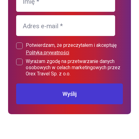
Imię
*
Adres e-mail
*
Potwierdzam, że przeczytałem i akceptuję
Polityka prywatności
Wyrażam zgodę na przetwarzanie danych
osobowych w celach marketingowych przez
Orex Travel Sp. z o.o.
Wyślij