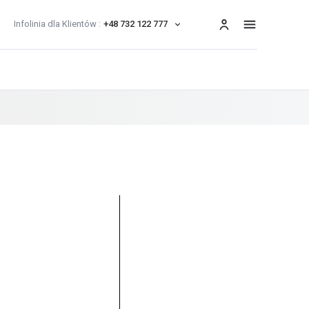
Infolinia dla Klientów :
+48 732 122 777
menu