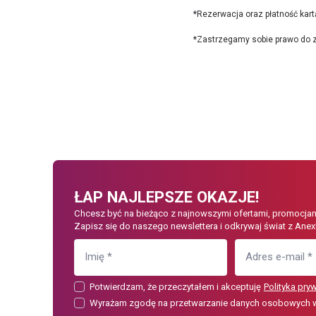
*Rezerwacja oraz płatność kart
*Zastrzegamy sobie prawo do z
ŁAP NAJLEPSZE OKAZJE!
Chcesz być na bieżąco z najnowszymi ofertami, promocjam
Zapisz się do naszego newslettera i odkrywaj świat z Anex
Imię
*
Adres e-mail
*
Potwierdzam, że przeczytałem i akceptuję
Polityka pry
Wyrażam zgodę na przetwarzanie danych osobowych w c