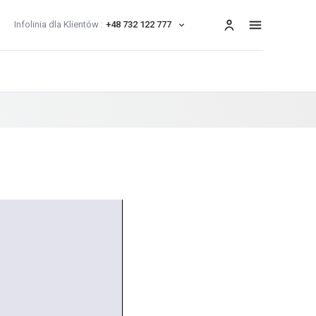
Infolinia dla Klientów :
+48 732 122 777
menu