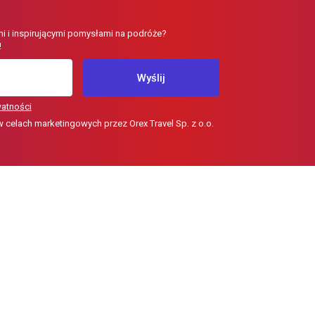
i i inspirującymi pomysłami na podróże?
!
Wyślij
watności
elach marketingowych przez Orex Travel Sp. z o.o.