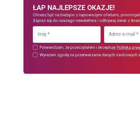
ŁAP NAJLEPSZE OKAZJE!
Chcesz być na bieżąco z najnowszymi ofertami, promocjam
Zapisz się do naszego newslettera i odkrywaj świat z Anex
Imię
*
Adres e-mail
*
Potwierdzam, że przeczytałem i akceptuję
Polityka pry
Wyrażam zgodę na przetwarzanie danych osobowych w c