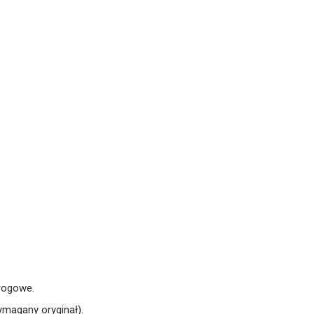
rogowe.
magany oryginał).