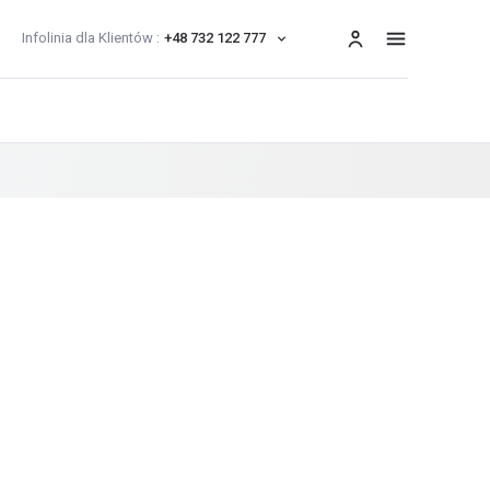
Infolinia dla Klientów :
+48 732 122 777
menu