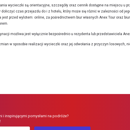
nia wycieczki są orientacyjne, szczegóły oraz cennik dostępne na miejscu u pr
doliczyć czas przejazdu do i z hotelu, który może się różnić w zależności od jego 
jest przed wylotem: online, za pośrednictwem biur własnych Anex Tour oraz biu
orem.
nacji możliwa jest wyłącznie bezpośrednio u rezydenta lub przedstawiciela Anex
ian w sposobie realizacji wycieczki oraz jej odwołania z przyczyn losowych, n
i i inspirującymi pomysłami na podróże?
!