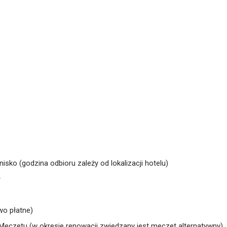
nisko (godzina odbioru zależy od lokalizacji hotelu)
ł
wo płatne)
Meczetu (w okresie renowacji zwiedzany jest meczet alternatywny)