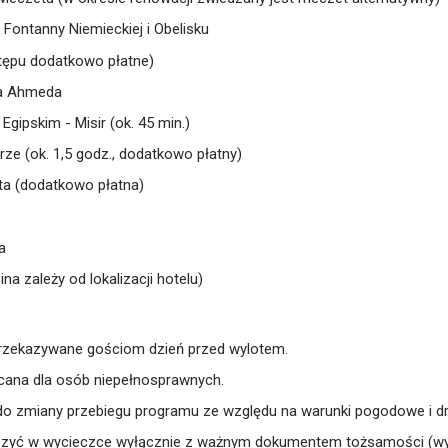
Fontanny Niemieckiej i Obelisku
stępu dodatkowo płatne)
na Ahmeda
gipskim - Misir (ok. 45 min.)
ze (ok. 1,5 godz., dodatkowo płatny)
ta (dodatkowo płatna)
a
na zależy od lokalizacji hotelu)
przekazywane gościom dzień przed wylotem.
ecana dla osób niepełnosprawnych.
o zmiany przebiegu programu ze względu na warunki pogodowe i d
zyć w wycieczce wyłącznie z ważnym dokumentem tożsamości (wy