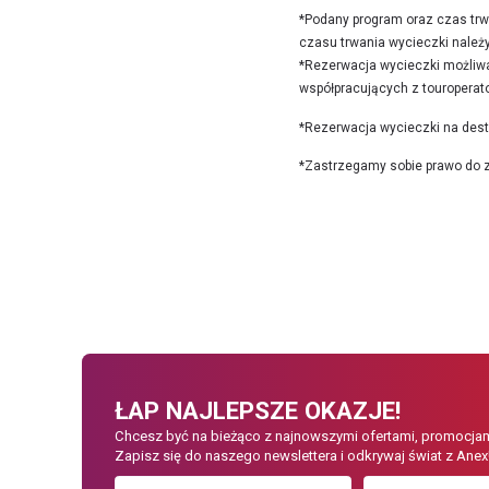
*Podany program oraz czas trwa
czasu trwania wycieczki należy 
*Rezerwacja wycieczki możliwa 
współpracujących z touroperat
*Rezerwacja wycieczki na desty
*Zastrzegamy sobie prawo do zm
ŁAP NAJLEPSZE OKAZJE!
Chcesz być na bieżąco z najnowszymi ofertami, promocjam
Zapisz się do naszego newslettera i odkrywaj świat z Anex