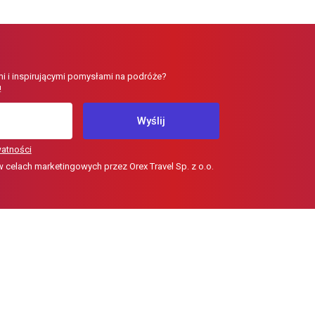
i i inspirującymi pomysłami na podróże?
!
Wyślij
watności
elach marketingowych przez Orex Travel Sp. z o.o.