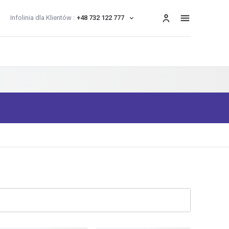
Infolinia dla Klientów :
+48 732 122 777
menu