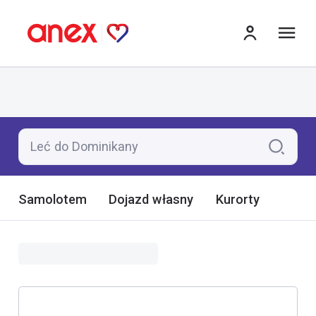
me
Leć do Dominikany
Samolotem
Dojazd własny
Kurorty