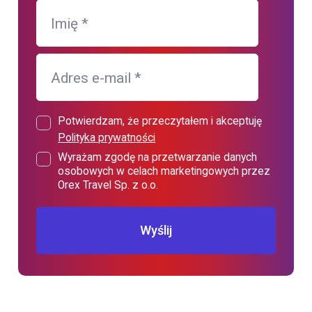
Imię
*
Adres e-mail
*
Potwierdzam, że przeczytałem i akceptuję
Polityka prywatności
Wyrażam zgodę na przetwarzanie danych
osobowych w celach marketingowych przez
Orex Travel Sp. z o.o.
Wyślij