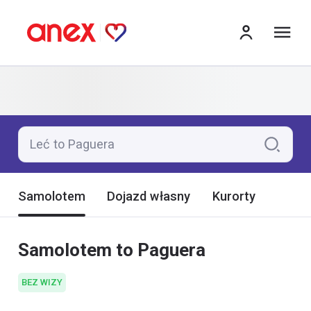
me
Leć to Paguera
Samolotem
Dojazd własny
Kurorty
Samolotem to Paguera
BEZ WIZY