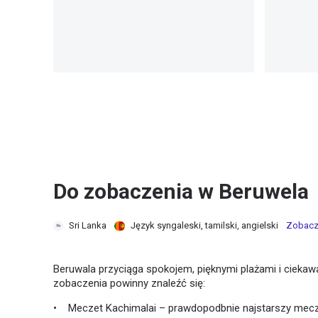
Do zobaczenia w Beruwela
Sri Lanka
Język syngaleski, tamilski, angielski
Zobacz
Beruwala przyciąga spokojem, pięknymi plażami i ciekawą 
zobaczenia powinny znaleźć się:
• Meczet Kachimalai – prawdopodbnie najstarszy mecze