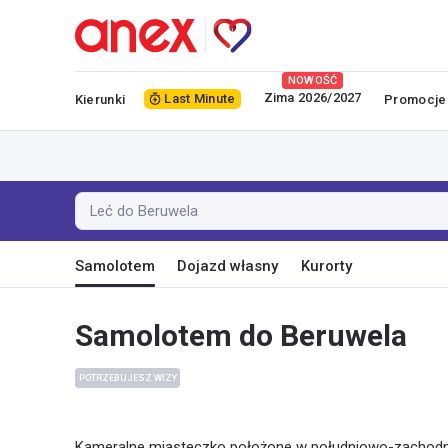
NOWOŚĆ
Zima 2026/2027
Last Minute
Kierunki
Promocje
Leć do Beruwela
Samolotem
Dojazd własny
Kurorty
Samolotem do Beruwela
POTRZEBUJESZ WIZY
Kameralne miasteczko położone w południowo-zachodnim