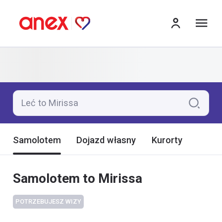
me
Leć to Mirissa
Samolotem
Dojazd własny
Kurorty
Samolotem to Mirissa
POTRZEBUJESZ WIZY