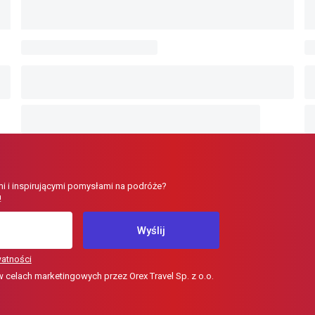
i i inspirującymi pomysłami na podróże?
!
Wyślij
watności
elach marketingowych przez Orex Travel Sp. z o.o.