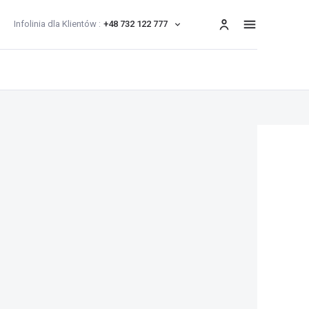
Infolinia dla Klientów :
+48 732 122 777
menu