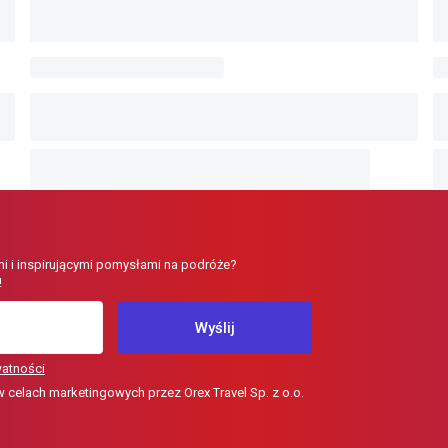
i i inspirującymi pomysłami na podróże?
!
Wyślij
watności
elach marketingowych przez Orex Travel Sp. z o.o.