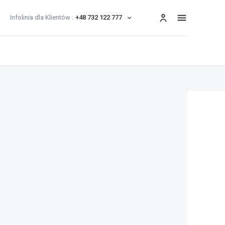
Infolinia dla Klientów :
+48 732 122 777
menu