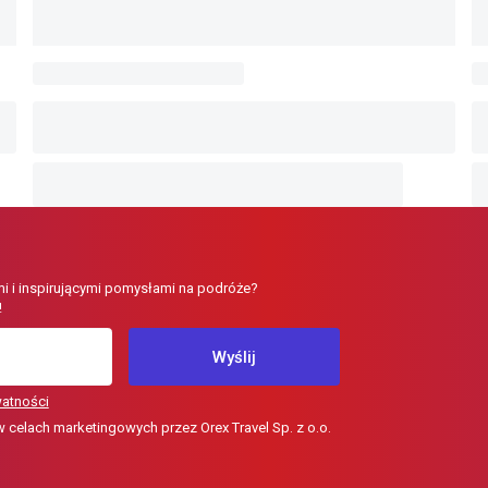
i i inspirującymi pomysłami na podróże?
!
Wyślij
watności
elach marketingowych przez Orex Travel Sp. z o.o.