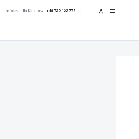
Infolinia dla Klientów :
+48 732 122 777
menu