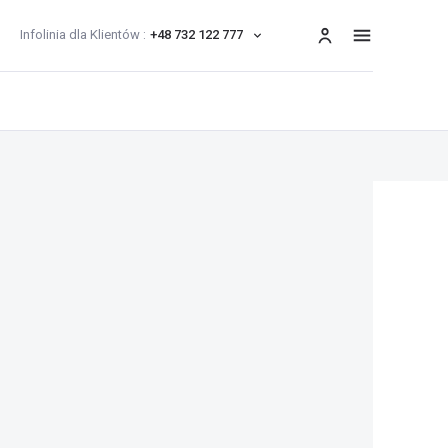
Infolinia dla Klientów :
+48 732 122 777
menu