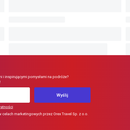
i i inspirującymi pomysłami na podróże?
!
Wyślij
watności
elach marketingowych przez Orex Travel Sp. z o.o.