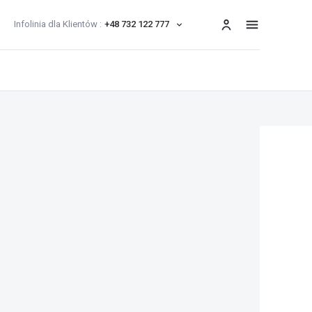
Infolinia dla Klientów :
+48 732 122 777
menu