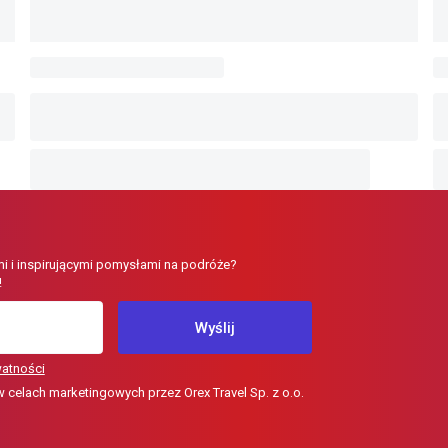
i i inspirującymi pomysłami na podróże?
!
Wyślij
watności
elach marketingowych przez Orex Travel Sp. z o.o.