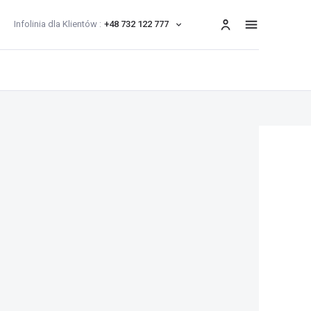
Infolinia dla Klientów :
+48 732 122 777
menu