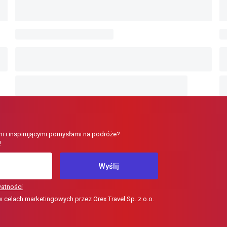
i i inspirującymi pomysłami na podróże?
!
Wyślij
watności
elach marketingowych przez Orex Travel Sp. z o.o.