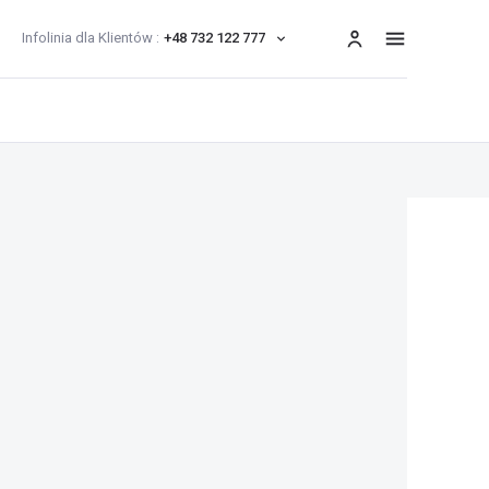
Infolinia dla Klientów :
+48 732 122 777
menu