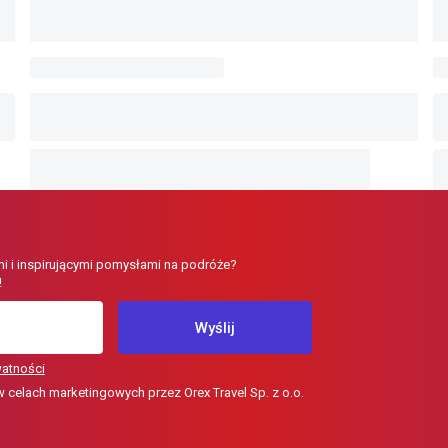
i i inspirującymi pomysłami na podróże?
!
Wyślij
watności
elach marketingowych przez Orex Travel Sp. z o.o.