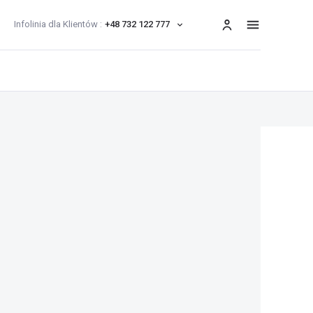
Infolinia dla Klientów :
+48 732 122 777
menu