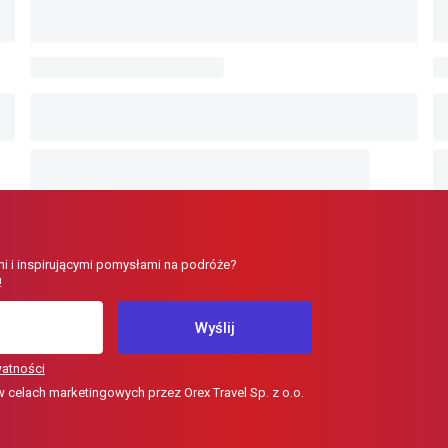
i i inspirującymi pomysłami na podróże?
!
Wyślij
watności
elach marketingowych przez Orex Travel Sp. z o.o.