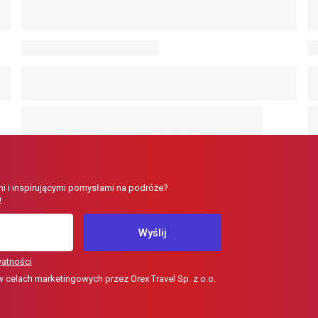
i i inspirującymi pomysłami na podróże?
!
Wyślij
watności
elach marketingowych przez Orex Travel Sp. z o.o.