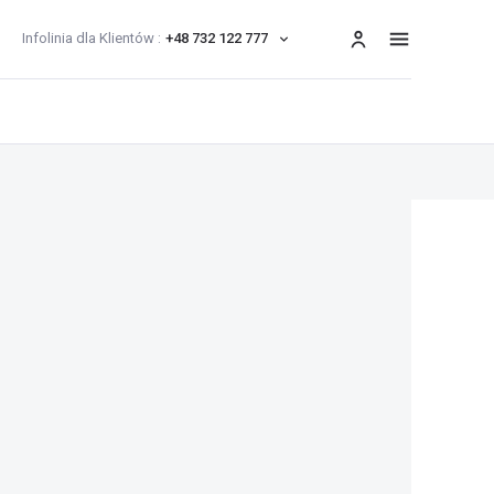
Infolinia dla Klientów :
+48 732 122 777
menu