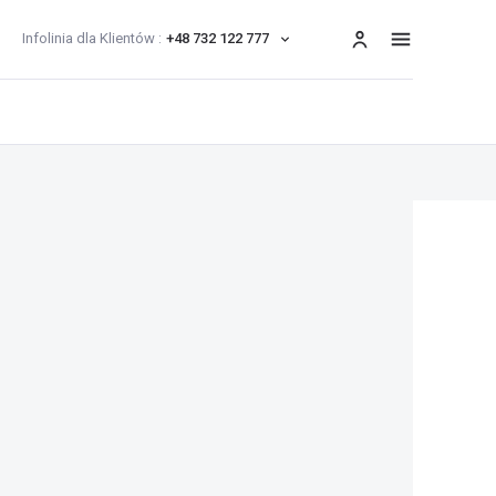
Infolinia dla Klientów :
+48 732 122 777
menu