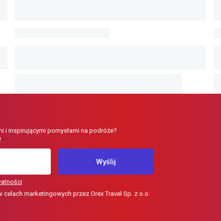
i i inspirującymi pomysłami na podróże?
!
Wyślij
watności
elach marketingowych przez Orex Travel Sp. z o.o.