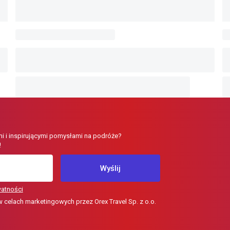
i i inspirującymi pomysłami na podróże?
!
Wyślij
watności
elach marketingowych przez Orex Travel Sp. z o.o.