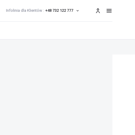
Infolinia dla Klientów :
+48 732 122 777
menu