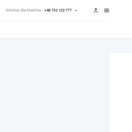
Infolinia dla Klientów :
+48 732 122 777
menu