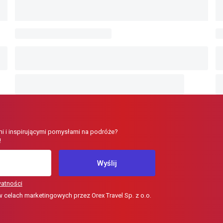
i i inspirującymi pomysłami na podróże?
!
Wyślij
watności
elach marketingowych przez Orex Travel Sp. z o.o.