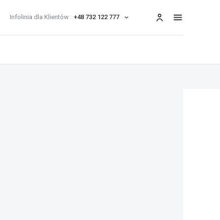
Infolinia dla Klientów :
+48 732 122 777
menu