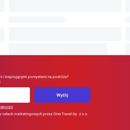
i i inspirującymi pomysłami na podróże?
!
Wyślij
watności
elach marketingowych przez Orex Travel Sp. z o.o.