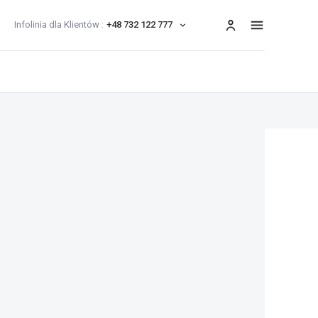
Infolinia dla Klientów :
+48 732 122 777
menu