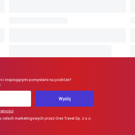
i i inspirującymi pomysłami na podróże?
!
Wyślij
watności
elach marketingowych przez Orex Travel Sp. z o.o.