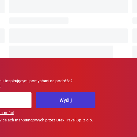
i i inspirującymi pomysłami na podróże?
!
Wyślij
watności
elach marketingowych przez Orex Travel Sp. z o.o.