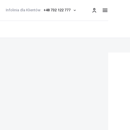
Infolinia dla Klientów :
+48 732 122 777
menu