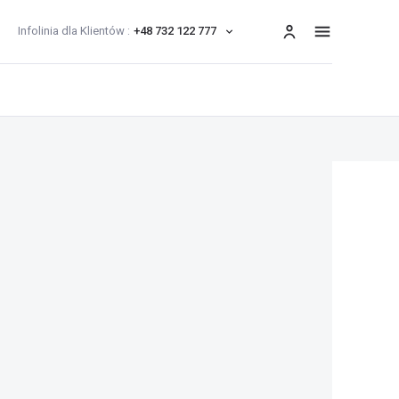
Infolinia dla Klientów :
+48 732 122 777
menu