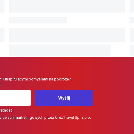
i i inspirującymi pomysłami na podróże?
!
Wyślij
watności
elach marketingowych przez Orex Travel Sp. z o.o.