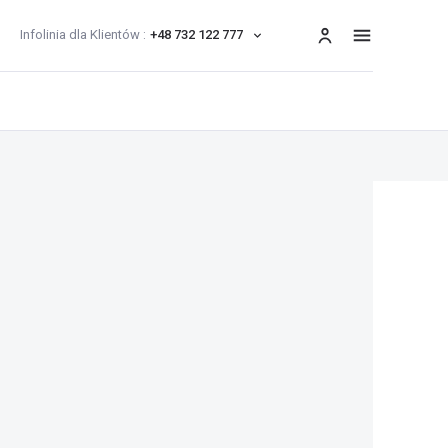
Infolinia dla Klientów :
+48 732 122 777
menu