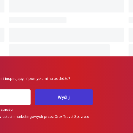
i i inspirującymi pomysłami na podróże?
!
Wyślij
watności
elach marketingowych przez Orex Travel Sp. z o.o.