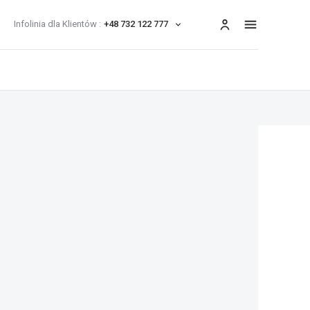
Infolinia dla Klientów :
+48 732 122 777
menu