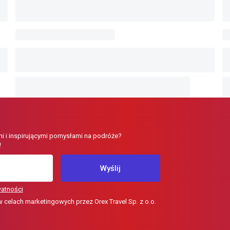
i i inspirującymi pomysłami na podróże?
!
Wyślij
watności
elach marketingowych przez Orex Travel Sp. z o.o.