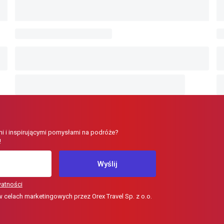
i i inspirującymi pomysłami na podróże?
!
Wyślij
watności
elach marketingowych przez Orex Travel Sp. z o.o.