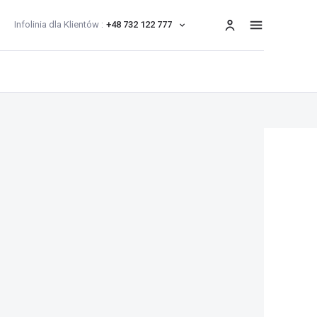
Infolinia dla Klientów :
+48 732 122 777
menu