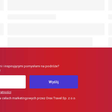
i i inspirującymi pomysłami na podróże?
!
Wyślij
watności
elach marketingowych przez Orex Travel Sp. z o.o.