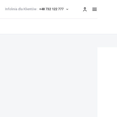
Infolinia dla Klientów :
+48 732 122 777
menu