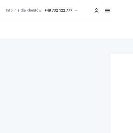
Infolinia dla Klientów :
+48 732 122 777
menu