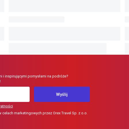
i i inspirującymi pomysłami na podróże?
!
Wyślij
watności
elach marketingowych przez Orex Travel Sp. z o.o.