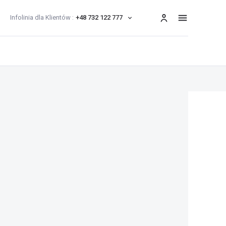
Infolinia dla Klientów :
+48 732 122 777
menu