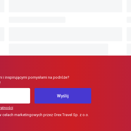
i i inspirującymi pomysłami na podróże?
!
Wyślij
watności
elach marketingowych przez Orex Travel Sp. z o.o.