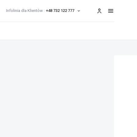
Infolinia dla Klientów :
+48 732 122 777
menu