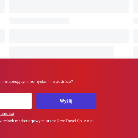
i i inspirującymi pomysłami na podróże?
!
Wyślij
watności
elach marketingowych przez Orex Travel Sp. z o.o.