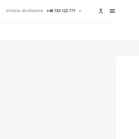
Infolinia dla Klientów :
+48 732 122 777
menu