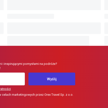
i i inspirującymi pomysłami na podróże?
!
Wyślij
watności
elach marketingowych przez Orex Travel Sp. z o.o.