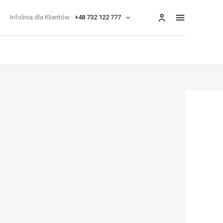
Infolinia dla Klientów :
+48 732 122 777
menu