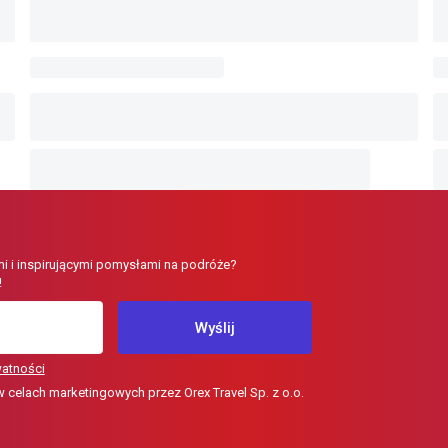
i i inspirującymi pomysłami na podróże?
!
Wyślij
watności
elach marketingowych przez Orex Travel Sp. z o.o.