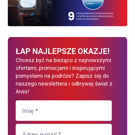
ŁAP NAJLEPSZE OKAZJE!
Chcesz być na bieżąco z najnowszymi
ofertami, promocjami i inspirującymi
pomysłami na podróże? Zapisz się do
naszego newslettera i odkrywaj świat z
Anex!
Imię
*
Adres e-mail
*