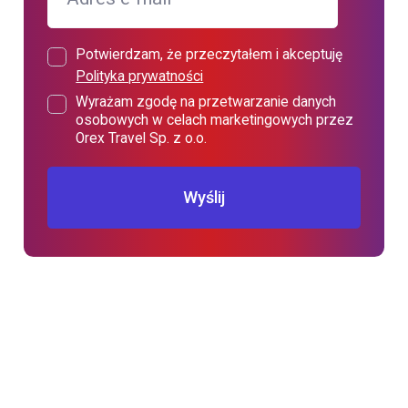
Potwierdzam, że przeczytałem i akceptuję
Polityka prywatności
Wyrażam zgodę na przetwarzanie danych
osobowych w celach marketingowych przez
Orex Travel Sp. z o.o.
Wyślij