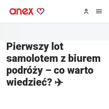
me
Pierwszy lot
samolotem z biurem
podróży – co warto
wiedzieć? ✈️