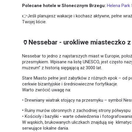
Polecane hotele w Słonecznym Brzegu:
Helena Park 
👉Jeśli planujesz wakacje i kochasz aktywne, pełne wra
Twojej liście.
🏺Nessebar - urokliwe miasteczko z 
Nessebar to jedno z najstarszych miast w Europie, poł
przesmykiem. Wpisane na listę UNESCO, jest często naz
muzeum” z historią sięgającą aż 3000 lat.
Stare Miasto pełne jest zabytków z różnych epok – od po
cerkwie bizantyjskie i średniowieczne fortyfikacje.
Warto zwrócić uwagę na:
• Drewniany wiatrak stojący na przesmyku – symbol Nes
•
Ruiny murów obronnych z zachodniej strony półwyspu –
• Kościoły i bazyliki
-
warte odwiedzenia i fotografowania
W wąskich, brukowanych uliczkach znajdują się klimatycz
serwujące lokalne dania.