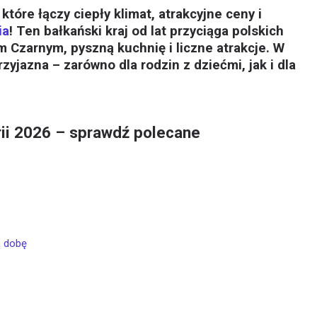
tóre łączy ciepły klimat, atrakcyjne ceny i
ia
! Ten bałkański kraj od lat przyciąga polskich
m Czarnym, pyszną kuchnię i liczne atrakcje. W
zyjazna – zarówno dla rodzin z dziećmi, jak i dla
rii 2026 – sprawdź polecane
ą dobę