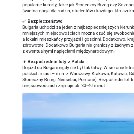
popularne kurorty, takie jak Słoneczny Brzeg czy Sozopo
świetna opcja dla rodzin, studentów i każdego, kto szuk
✅
Bezpieczeństwo
Bułgaria uchodzi za jeden z najbezpieczniejszych kierun
mniejszych miejscowościach można czuć się swobodnie – 
a lokalni mieszkańcy przyjaźni i gościnni. Dodatkowo, kra
zdrowotne. Dodatkowo Bułgaria nie graniczy z żadnym z
z ewentualnymi napięciami międzynarodowymi.
✈️
Bezpośrednie loty z Polski
Dojazd do Bułgarii nigdy nie był tak łatwy. W sezonie le
polskich miast – m.in. z Warszawy, Krakowa, Katowic, G
Słoneczny Brzeg, Nessebar, Pomorie). Bezpośredni lot tr
miejscowościach zajmuje ok. 30-40 minut.