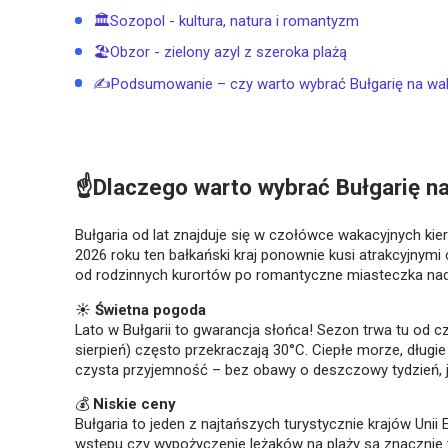
🏛️Sozopol - kultura, natura i romantyzm
🏖️Obzor - zielony azyl z szeroka plażą
✍️Podsumowanie – czy warto wybrać Bułgarię na wa
☝️Dlaczego warto wybrać Bułgarię n
Bułgaria od lat znajduje się w czołówce wakacyjnych ki
2026 roku ten bałkański kraj ponownie kusi atrakcyjnym
od rodzinnych kurortów po romantyczne miasteczka na
☀️
Świetna pogoda
Lato w Bułgarii to gwarancja słońca! Sezon trwa tu od c
sierpień) często przekraczają 30°C. Ciepłe morze, długi
czysta przyjemność – bez obawy o deszczowy tydzień, j
💰
Niskie ceny
Bułgaria to jeden z najtańszych turystycznie krajów Unii E
wstępu czy wypożyczenie leżaków na plaży są znacznie 