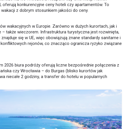
l, oferują konkurencyjne ceny hoteli czy apartamentów. To
a wakacji z dobrym stosunkiem jakości do ceny.
ków wakacyjnych w Europie. Zarówno w dużych kurortach, jak i
także wieczorem. Infrastruktura turystyczna jest rozwinięta,
j znajduje się w UE, więc obowiązują znane standardy sanitarne i
 konfliktowych rejonów, co znacząco ogranicza ryzyko związane
tnim 2026 biura podróży oferują liczne bezpośrednie połączenia z
dańska czy Wrocławia – do Burgas (blisko kurortów jak
wa niecałe 2 godziny, a transfer do hotelu w popularnych