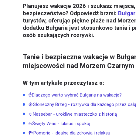
Planujesz wakacje 2026 i szukasz miejsca, k
bezpieczeństwo? Odpowiedź brzmi:
Bułgar
turystów, oferując piękne plaże nad Morze
dodatku Bułgaria jest stosunkowo tania i pr
osób szukających rozrywki.
Tanie i bezpieczne wakacje w Bułga
miejscowości nad Morzem Czarnym
W tym artykule przeczytasz o:
☝️Dlaczego warto wybrać Bułgarię na wakacje?
☀️Słoneczny Brzeg - rozrywka dla każdego przez cał
🏺Nessebar - urokliwe miasteczko z historią
⛵Święty Włas - luksus i spokój
🏞️Pomorie - idealne dla zdrowia i relaksu