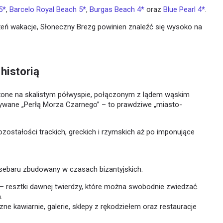
5*
,
Barcelo Royal Beach 5*
,
Burgas Beach 4*
oraz
Blue Pearl 4*
.
żeń wakacje, Słoneczny Brezg powinien znaleźć się wysoko na
historią
ożone na skalistym półwyspie, połączonym z lądem wąskim
ywane „Perłą Morza Czarnego” – to prawdziwe „miasto-
zostałości trackich, greckich i rzymskich aż po imponujące
sebaru zbudowany w czasach bizantyjskich.
 resztki dawnej twierdzy, które można swobodnie zwiedzać.
.
ne kawiarnie, galerie, sklepy z rękodziełem oraz restauracje