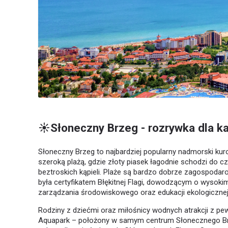
☀️Słoneczny Brzeg - rozrywka dla k
Słoneczny Brzeg to najbardziej popularny nadmorski kur
szeroką plażą, gdzie złoty piasek łagodnie schodzi do cz
beztroskich kąpieli. Plaże są bardzo dobrze zagospodaro
była certyfikatem Błękitnej Flagi, dowodzącym o wysoki
zarządzania środowiskowego oraz edukacji ekologicznej
Rodziny z dziećmi oraz miłośnicy wodnych atrakcji z pe
Aquapark – położony w samym centrum Słonecznego Brzegu