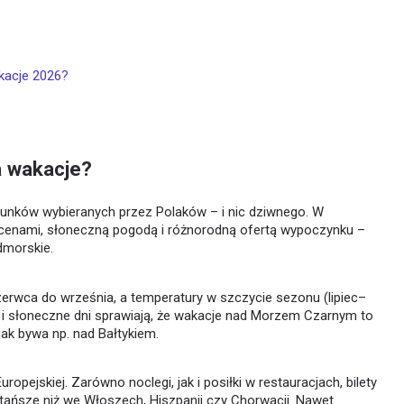
kacje 2026?
a wakacje?
erunków wybieranych przez Polaków – i nic dziwnego. W
i cenami, słoneczną pogodą i różnorodną ofertą wypoczynku –
dmorskie.
zerwca do września, a temperatury w szczycie sezonu (lipiec–
e i słoneczne dni sprawiają, że wakacje nad Morzem Czarnym to
ak bywa np. nad Bałtykiem.
uropejskiej. Zarówno noclegi, jak i posiłki w restauracjach, bilety
tańsze niż we Włoszech, Hiszpanii czy Chorwacji. Nawet