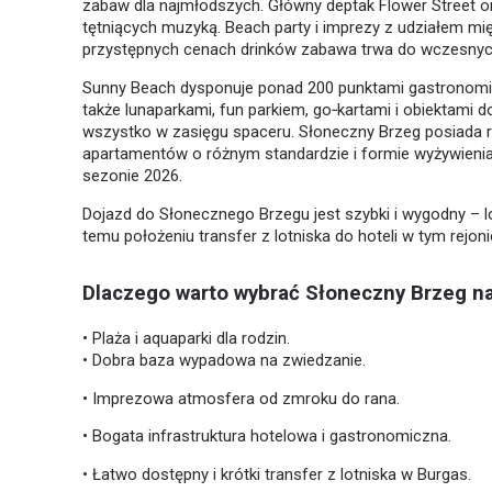
zabaw dla najmłodszych. Główny deptak Flower Street ora
tętniących muzyką. Beach party i imprezy z udziałem m
przystępnych cenach drinków zabawa trwa do wczesnyc
Sunny Beach dysponuje ponad 200 punktami gastronomic
także lunaparkami, fun parkiem, go‑kartami i obiektami 
wszystko w zasięgu spaceru. Słoneczny Brzeg posiada r
apartamentów o różnym standardzie i formie wyżywienia
sezonie 2026.
Dojazd do Słonecznego Brzegu jest szybki i wygodny – lo
temu położeniu transfer z lotniska do hoteli w tym rejon
Dlaczego warto wybrać Słoneczny Brzeg n
• Plaża i aquaparki dla rodzin.
• Dobra baza wypadowa na zwiedzanie.
• Imprezowa atmosfera od zmroku do rana.
• Bogata infrastruktura hotelowa i gastronomiczna.
• Łatwo dostępny i krótki transfer z lotniska w Burgas.