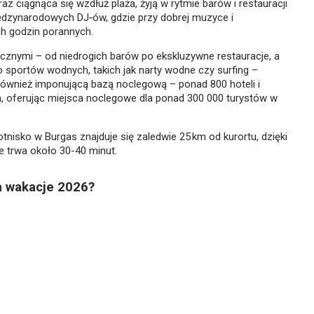
z ciągnąca się wzdłuż plaża, żyją w rytmie barów i restauracji
iędzynarodowych DJ‑ów, gdzie przy dobrej muzyce i
h godzin porannych.
znymi – od niedrogich barów po ekskluzywne restauracje, a
do sportów wodnych, takich jak narty wodne czy surfing –
ównież imponującą bazą noclegową – ponad 800 hoteli i
, oferując miejsca noclegowe dla ponad 300 000 turystów w
tnisko w Burgas znajduje się zaledwie 25 km od kurortu, dzięki
ie trwa około 30-40 minut.
a wakacje 2026?