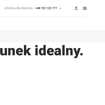
Infolinia dla Klientów :
+48 732 122 777
menu
unek idealny.