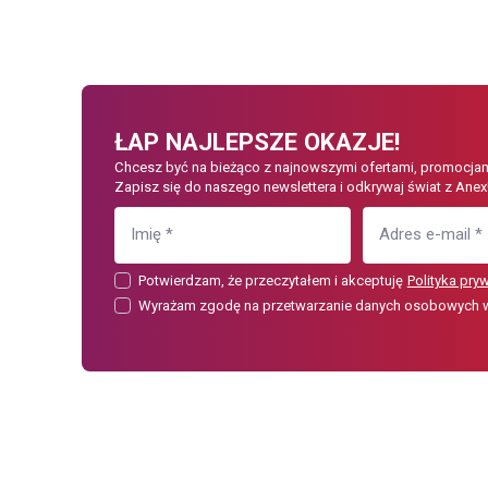
ŁAP NAJLEPSZE OKAZJE!
Chcesz być na bieżąco z najnowszymi ofertami, promocjam
Zapisz się do naszego newslettera i odkrywaj świat z Anex
Imię
*
Adres e-mail
*
Potwierdzam, że przeczytałem i akceptuję
Polityka pry
Wyrażam zgodę na przetwarzanie danych osobowych w c