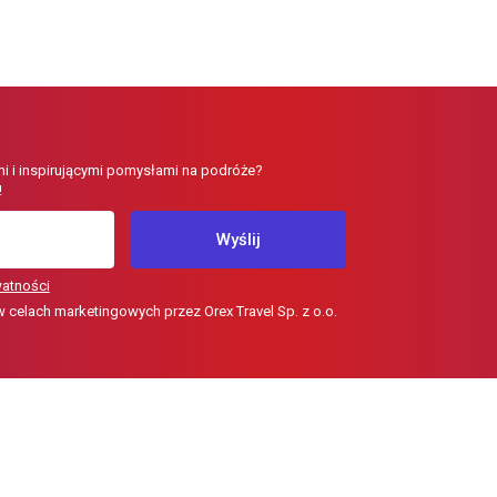
i i inspirującymi pomysłami na podróże?
!
Wyślij
watności
elach marketingowych przez Orex Travel Sp. z o.o.