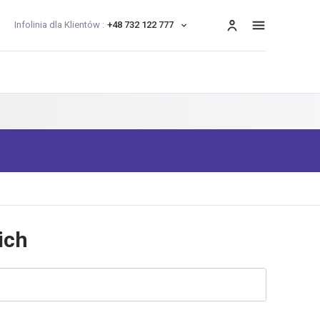
Infolinia dla Klientów :
+48 732 122 777
menu
ich