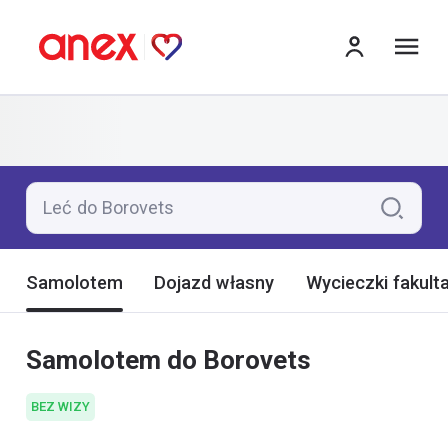
me
Leć do Borovets
Samolotem
Dojazd własny
Wycieczki fakult
Samolotem do Borovets
BEZ WIZY