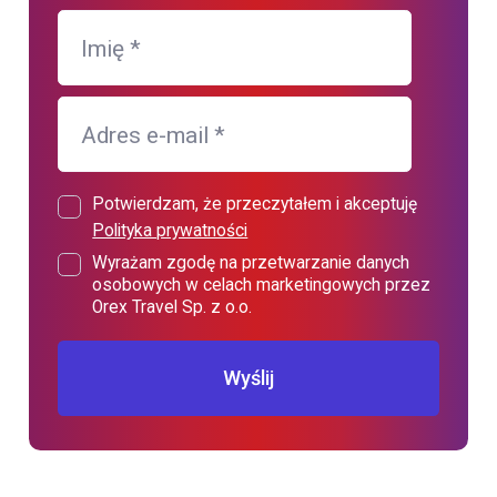
Imię
*
Adres e-mail
*
Potwierdzam, że przeczytałem i akceptuję
Polityka prywatności
Wyrażam zgodę na przetwarzanie danych
osobowych w celach marketingowych przez
Orex Travel Sp. z o.o.
Wyślij