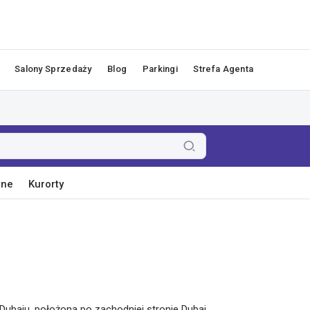
Salony Sprzedaży
Blog
Parkingi
Strefa Agenta
wne
Kurorty
 Dubaju, położona po zachodniej stronie Dubai