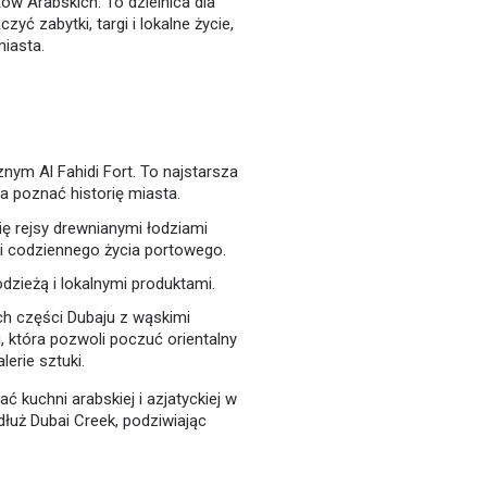
w Arabskich. To dzielnica dla
yć zabytki, targi i lokalne życie,
iasta.
m Al Fahidi Fort. To najstarsza
la poznać historię miasta.
ię rejsy drewnianymi łodziami
i codziennego życia portowego.
odzieżą i lokalnymi produktami.
ych części Dubaju z wąskimi
 która pozwoli poczuć orientalny
lerie sztuki.
 kuchni arabskiej i azjatyckiej w
łuż Dubai Creek, podziwiając