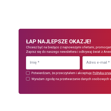
ŁAP NAJLEPSZE OKAZJE!
Chcesz być na bieżąco z najnowszymi ofertami, promocjam
Zapisz się do naszego newslettera i odkrywaj świat z Anex
Imię
*
Adres e-mail
*
Potwierdzam, że przeczytałem i akceptuję
Polityka pry
Wyrażam zgodę na przetwarzanie danych osobowych w c