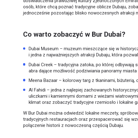
doświadczenia prawdziwej kultury Zjednoczonych Emirató
osób, które chcą poznać tradycyjne oblicze Dubaju, zobacz
jednocześnie pozostając blisko nowoczesnych atrakcji m
Co warto zobaczyć w Bur Dubai?
Dubai Museum – muzeum mieszczące się w historyczny
i jedna z najważniejszych atrakcji Dubaju, która pozwa
Dubai Creek – tradycyjna zatoka, po której odbywają s
abra dające możliwość podziwiania panoramy miasta 
Meena Bazaar – kolorowy targ z tkaninami, biżuterią, 
Al Fahidi – jedna z najlepiej zachowanych historyczn
uliczkami i kamiennymi domami z wieżami wiatrowymi,
klimat oraz zobaczyć tradycyjne rzemiosło i lokalne ga
W Bur Dubai można odwiedzić lokalne meczety, spróbować
tradycyjnych restauracjach oraz przespacerować się wzd
połączenie historii z nowoczesną częścią Dubaju.