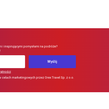
i i inspirującymi pomysłami na podróże?
!
Wyślij
watności
elach marketingowych przez Orex Travel Sp. z o.o.