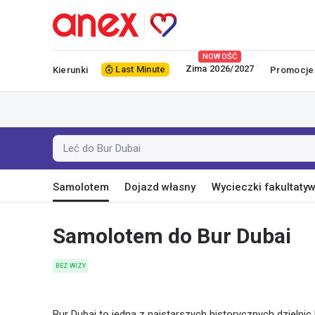
NOWOŚĆ
Zima 2026/2027
Last Minute
Kierunki
Promocje
Leć do Bur Dubai
Samolotem
Dojazd własny
Wycieczki fakultaty
Samolotem do Bur Dubai
BEZ WIZY
Bur Dubai to jedna z najstarszych historycznych dzielnic