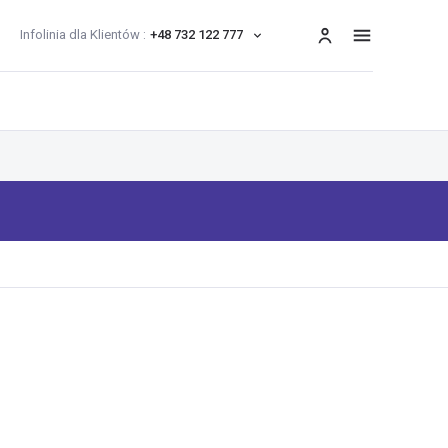
Infolinia dla Klientów :
+48 732 122 777
menu