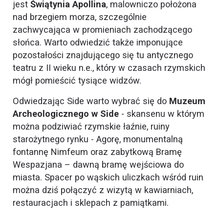
jest
Świątynia Apollina
, malowniczo położona
nad brzegiem morza, szczególnie
zachwycająca w promieniach zachodzącego
słońca. Warto odwiedzić także imponujące
pozostałości znajdującego się tu antycznego
teatru z II wieku n.e., który w czasach rzymskich
mógł pomieścić tysiące widzów.
Odwiedzając Side warto wybrać się do
Muzeum
Archeologicznego w Side
- skansenu w którym
można podziwiać rzymskie łaźnie, ruiny
starożytnego rynku - Agorę, monumentalną
fontannę Nimfeum oraz zabytkową Bramę
Wespazjana – dawną bramę wejściowa do
miasta. Spacer po wąskich uliczkach wśród ruin
można dziś połączyć z wizytą w kawiarniach,
restauracjach i sklepach z pamiątkami.