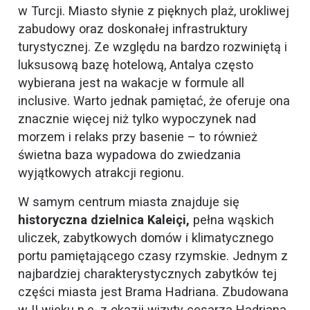
w Turcji. Miasto słynie z pięknych plaż, urokliwej
zabudowy oraz doskonałej infrastruktury
turystycznej. Ze względu na bardzo rozwiniętą i
luksusową bazę hotelową, Antalya często
wybierana jest na wakacje w formule all
inclusive. Warto jednak pamiętać, że oferuje ona
znacznie więcej niż tylko wypoczynek nad
morzem i relaks przy basenie – to również
świetna baza wypadowa do zwiedzania
wyjątkowych atrakcji regionu.
W samym centrum miasta znajduje się
historyczna dzielnica Kaleiçi,
pełna wąskich
uliczek, zabytkowych domów i klimatycznego
portu pamiętającego czasy rzymskie. Jednym z
najbardziej charakterystycznych zabytków tej
części miasta jest Brama Hadriana. Zbudowana
w II wieku n.e. z okazji wizyty cesarza Hadriana,