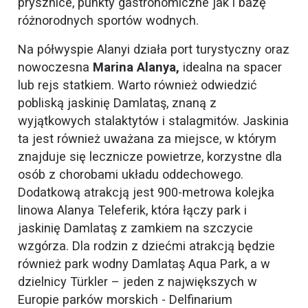
prysznice, punkty gastronomiczne jak i bazę
różnorodnych sportów wodnych.
Na półwyspie Alanyi działa port turystyczny oraz
nowoczesna
Marina Alanya,
idealna na spacer
lub rejs statkiem. Warto również odwiedzić
pobliską jaskinię Damlataş, znaną z
wyjątkowych stalaktytów i stalagmitów. Jaskinia
ta jest również uważana za miejsce, w którym
znajduje się lecznicze powietrze, korzystne dla
osób z chorobami układu oddechowego.
Dodatkową atrakcją jest 900-metrowa kolejka
linowa Alanya Teleferik, która łączy park i
jaskinię Damlataş z zamkiem na szczycie
wzgórza. Dla rodzin z dziećmi atrakcją będzie
również park wodny Damlataş Aqua Park, a w
dzielnicy Türkler – jeden z największych w
Europie parków morskich - Delfinarium